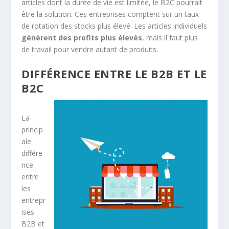
articles dont la durée de vie est limitée, le B2C pourrait
être la solution. Ces entreprises comptent sur un taux
de rotation des stocks plus élevé. Les articles individuels
génèrent des profits plus élevés
, mais il faut plus
de travail pour vendre autant de produits.
DIFFÉRENCE ENTRE LE B2B ET LE
B2C
La
princip
ale
différe
nce
entre
les
entrepr
ises
B2B et