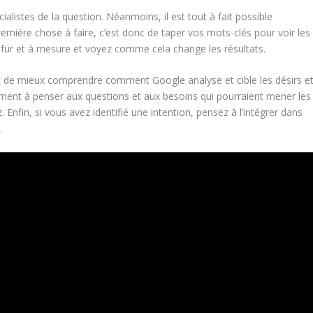
ialistes de la question. Néanmoins, il est tout à fait possible
mière chose à faire, c’est donc de taper vos mots-clés pour voir les
u fur et à mesure et voyez comme cela change les résultats.
met de mieux comprendre comment Google analyse et cible les désirs e
ement à penser aux questions et aux besoins qui pourraient mener les
. Enfin, si vous avez identifié une intention, pensez à l’intégrer dans
.