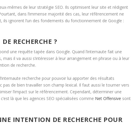
x-mêmes de leur stratégie SEO. Ils optimisent leur site et rédigent
Pourtant, dans l’immense majorité des cas, leur référencement ne
t, ils ignorent l’un des fondements du fonctionnement de Google :
N DE RECHERCHE ?
répond une requête tapée dans Google. Quand l’internaute fait une
mais il va aussi s’intéresser à leur arrangement en phrase ou à leur
ntion de recherche.
’internaute recherche pour pouvoir lui apporter des résultats
nc pas de bien travailler son champ lexical. Il faut aussi le tourner vers
imiser l’impact sur le référencement. Cependant, déterminer une
et c’est là que les agences SEO spécialisées comme
Net Offensive
sont
NE INTENTION DE RECHERCHE POUR