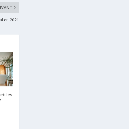
IVANT
al en 2021
et les
e