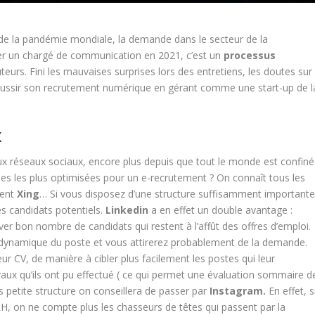
 de la pandémie mondiale, la demande dans le secteur de la
er un chargé de communication en 2021, c’est un
processus
teurs. Fini les mauvaises surprises lors des entretiens, les doutes sur
éussir son recrutement numérique en gérant comme une start-up de
l
X
aux réseaux sociaux, encore plus depuis que tout le monde est confiné
lles les plus optimisées pour un e-recrutement ? On connaît tous les
ment
Xing
… Si vous disposez d’une structure suffisamment importante
es candidats potentiels.
Linkedin
a en effet un double avantage :
êver bon nombre de candidats qui restent à l’affût des offres d’emploi.
n dynamique du poste et vous attirerez probablement de la demande.
ur CV, de manière à cibler plus facilement les postes qui leur
aux qu’ils ont pu effectué ( ce qui permet une évaluation sommaire d
 petite structure on conseillera de passer par
Instagram.
En effet, s
RH, on ne compte plus les chasseurs de têtes qui passent par la